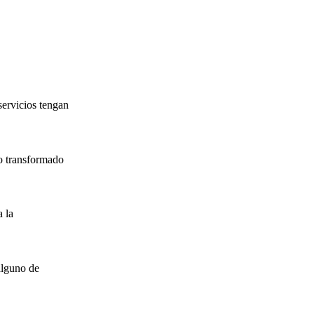
servicios tengan
o transformado
 la
alguno de