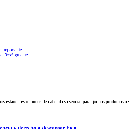
s importante
s años
Siguiente
nos estándares mínimos de calidad es esencial para que los productos o 
encia y derecho a descansar bien