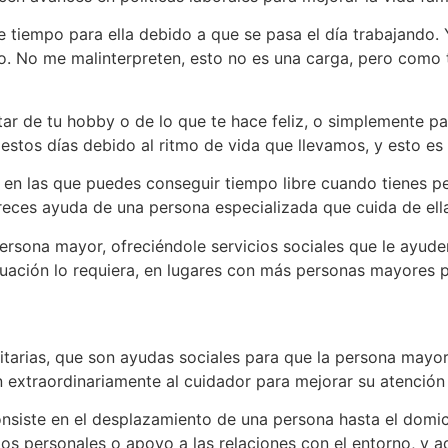
e tiempo para ella debido a que se pasa el día trabajando.
rgo. No me malinterpreten, esto no es una carga, pero como
tar de tu hobby o de lo que te hace feliz, o simplemente p
tos días debido al ritmo de vida que llevamos, y esto es a
 en las que puedes conseguir tiempo libre cuando tienes p
reces ayuda de una persona especializada que cuida de ell
sona mayor, ofreciéndole servicios sociales que le ayuden
tuación lo requiera, en lugares con más personas mayores p
tarias, que son ayudas sociales para que la persona mayor 
n extraordinariamente al cuidador para mejorar su atención
onsiste en el desplazamiento de una persona hasta el domici
cios personales o apoyo a las relaciones con el entorno, y a