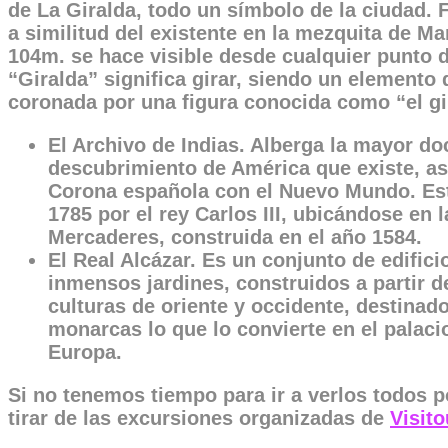
de La Giralda, todo un símbolo de la ciudad. 
a similitud del existente en la mezquita de Ma
104m. se hace visible desde cualquier punto d
“Giralda” significa girar, siendo un elemento 
coronada por una figura conocida como “el gir
El Archivo de Indias. Alberga la mayor d
descubrimiento de América que existe, as
Corona española con el Nuevo Mundo. Est
1785 por el rey Carlos III, ubicándose en 
Mercaderes, construida en el año 1584.
El Real Alcázar. Es un conjunto de edific
inmensos jardines, construidos a partir d
culturas de oriente y occidente, destinado
monarcas lo que lo convierte en el palaci
Europa.
Si no tenemos tiempo para ir a verlos todos 
tirar de las excursiones organizadas de
Visito