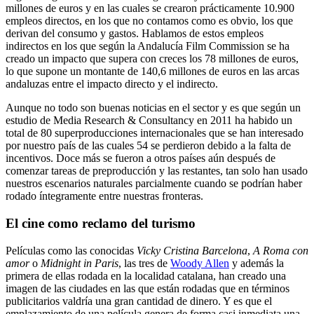
millones de euros y en las cuales se crearon prácticamente 10.900
empleos directos, en los que no contamos como es obvio, los que
derivan del consumo y gastos. Hablamos de estos empleos
indirectos en los que según la Andalucía Film Commission se ha
creado un impacto que supera con creces los 78 millones de euros,
lo que supone un montante de 140,6 millones de euros en las arcas
andaluzas entre el impacto directo y el indirecto.
Aunque no todo son buenas noticias en el sector y es que según un
estudio de Media Research & Consultancy en 2011 ha habido un
total de 80 superproducciones internacionales que se han interesado
por nuestro país de las cuales 54 se perdieron debido a la falta de
incentivos. Doce más se fueron a otros países aún después de
comenzar tareas de preproducción y las restantes, tan solo han usado
nuestros escenarios naturales parcialmente cuando se podrían haber
rodado íntegramente entre nuestras fronteras.
El cine como reclamo del turismo
Películas como las conocidas
Vicky Cristina Barcelona
,
A Roma con
amor
o
Midnight in Paris
, las tres de
Woody Allen
y además la
primera de ellas rodada en la localidad catalana, han creado una
imagen de las ciudades en las que están rodadas que en términos
publicitarios valdría una gran cantidad de dinero. Y es que el
emplazamiento de una película genera de forma casi inmediata una