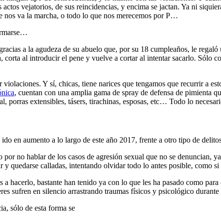
 actos vejatorios, de sus reincidencias, y encima se jactan. Ya ni siquie
ue nos va la marcha, o todo lo que nos merecemos por P…
 armarse…
 gracias a la agudeza de su abuelo que, por su 18 cumpleaños, le regaló
corta al introducir el pene y vuelve a cortar al intentar sacarlo. Sólo c
violaciones. Y sí, chicas, tiene narices que tengamos que recurrir a est
ónica
, cuentan con una amplia gama de spray de defensa de pimienta q
, porras extensibles, tásers, tirachinas, esposas, etc… Todo lo necesa
ido en aumento a lo largo de este año 2017, frente a otro tipo de deli
o por no hablar de los casos de agresión sexual que no se denuncian, ya 
r y quedarse calladas, intentando olvidar todo lo antes posible, como s
as a hacerlo, bastante han tenido ya con lo que les ha pasado como para 
es sufren en silencio arrastrando traumas físicos y psicológico durante
ia, sólo de esta forma se