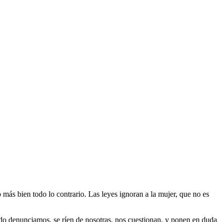
 más bien todo lo contrario. Las leyes ignoran a la mujer, que no es
ndo denunciamos, se ríen de nosotras, nos cuestionan, y ponen en duda