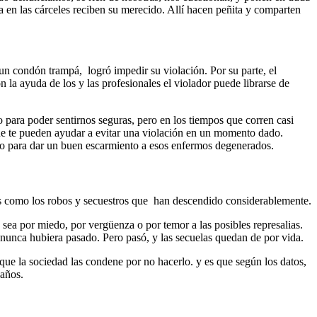
ra en las cárceles reciben su merecido. Allí hacen peñita y comparten
 un condón trampá, logró impedir su violación. Por su parte, el
on la ayuda de los y las profesionales el violador puede librarse de
o para poder sentirnos seguras, pero en los tiempos que corren casi
ue te pueden ayudar a evitar una violación en un momento dado.
rio para dar un buen escarmiento a esos enfermos degenerados.
tos como los robos y secuestros que han descendido considerablemente.
sea por miedo, por vergüenza o por temor a las posibles represalias.
i nunca hubiera pasado. Pero pasó, y las secuelas quedan de por vida.
que la sociedad las condene por no hacerlo. y es que según los datos,
 años.