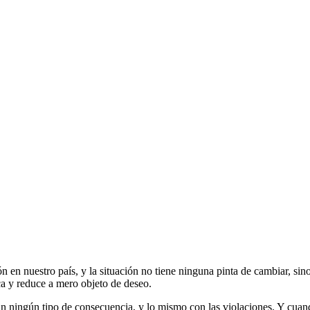
 en nuestro país, y la situación no tiene ninguna pinta de cambiar, sino
ca y reduce a mero objeto de deseo.
in ningún tipo de consecuencia, y lo mismo con las violaciones. Y cua