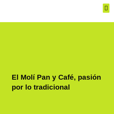
El Produ
Los Mej
Servic
El Molí Pan y Café, pasión
por lo tradicional