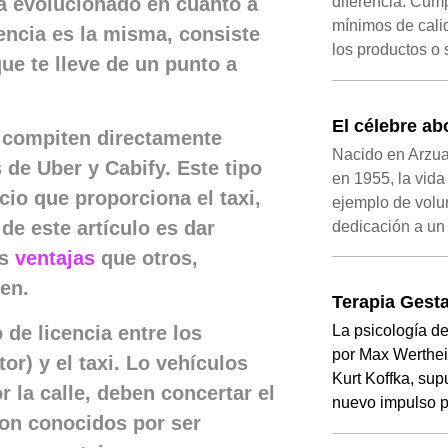
 ha evolucionado en cuanto a
diferencia. Cum
mínimos de cali
sencia es la misma, consiste
los productos o 
que te lleve de un punto a
El célebre a
e compiten directamente
Nacido en Arzua
 de Uber y Cabify. Este tipo
en 1955, la vid
cio que proporciona el taxi,
ejemplo de volu
 de este artículo es dar
dedicación a un
ás
ventajas
que otros,
en.
Terapia Gesta
o de licencia entre los
La psicología de
por Max Werthei
r) y el taxi. Lo vehículos
Kurt Koffka, sup
 la calle, deben concertar el
nuevo impulso p
son conocidos por ser