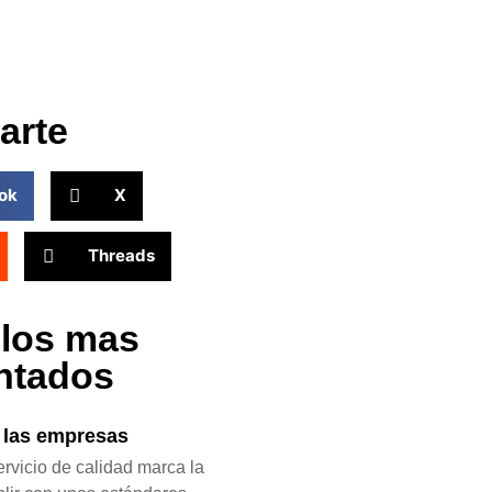
arte
ok
X
Threads
ulos mas
ntados
n las empresas
rvicio de calidad marca la