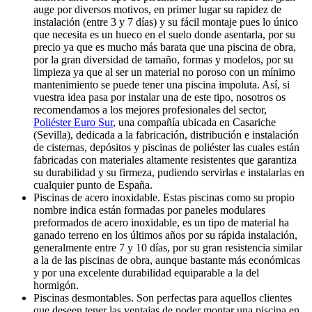
auge por diversos motivos, en primer lugar su rapidez de
instalación (entre 3 y 7 días) y su fácil montaje pues lo único
que necesita es un hueco en el suelo donde asentarla, por su
precio ya que es mucho más barata que una piscina de obra,
por la gran diversidad de tamaño, formas y modelos, por su
limpieza ya que al ser un material no poroso con un mínimo
mantenimiento se puede tener una piscina impoluta. Así, si
vuestra idea pasa por instalar una de este tipo, nosotros os
recomendamos a los mejores profesionales del sector,
Poliéster Euro Sur
, una compañía ubicada en Casariche
(Sevilla), dedicada a la fabricación, distribución e instalación
de cisternas, depósitos y piscinas de poliéster las cuales están
fabricadas con materiales altamente resistentes que garantiza
su durabilidad y su firmeza, pudiendo servirlas e instalarlas en
cualquier punto de España.
Piscinas de acero inoxidable. Estas piscinas como su propio
nombre indica están formadas por paneles modulares
preformados de acero inoxidable, es un tipo de material ha
ganado terreno en los últimos años por su rápida instalación,
generalmente entre 7 y 10 días, por su gran resistencia similar
a la de las piscinas de obra, aunque bastante más económicas
y por una excelente durabilidad equiparable a la del
hormigón.
Piscinas desmontables. Son perfectas para aquellos clientes
que deseen tener las ventajas de poder montar una piscina en