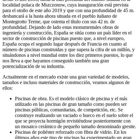
localidad polaca de Mszczonow, cuya inauguración está prevista
para el otoño de este año 2019 y que con una profundidad de 45 m.
desbancará a la hasta ahora situada en el pueblo italiano de
Montegrotto Terme, que ostenta el título con sus 42 m. de
profundidad. Dejando de lado estas monumentales obras de
ingeniería y construcción, España se sitúa como un país líder en el
sector de construcción de piscinas puesto que, a nivel europeo,
España ocupa el segundo lugar después de Francia en cuanto al
número de piscinas construidas y que supera la cifra de un millón, y
situándonos a nivel mundial entre los diez primeros puestos, lo que
nos lleva a que hayamos conseguido también una gran
potencialización de su industria.
Actualmente en el mercado existe una gran variedad de modelos,
tamaños e incluso materiales de construcción, veamos algunos de
ellos:
Piscinas de obra. Es el modelo clásico de piscina y el más
utilizado en las piscinas de gran tamaño como pueden ser
piscinas públicas, comunitarias, de competición, etc. Se
construye realizando un vaciado o hueco en el suelo sobre el
que se proyecta hormigón revistiéndose posteriormente con
un mosaico cerámico de pequeño tamaño denominado gresite.
Piscinas de poliéster reforzado con fibra de vidrio. En los
últimos años este tipo de piscinas ha experimentado un gran