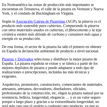
En Norteamérica las zonas de producción más importantes se
encuentran en Terranova, el valle de la pizarra en Vermont y Nueva
York, y el condado de Buckingham en Virginia.
Según la
Asociación Galega de Pizarristas
(AGP), l
a pizarra es el
producto más sostenible para cubiertas. Comparando la pizarra
con otros materiales usados en cubiertas, el fibrocemento y la teja
cerámica emiten más dióxido de carbono y consumen más agua y
energía en su producción
.
De esta forma, el sector de la pizarra ha sido el primero en obtener
en España la declaración ambiental de producto a nivel nacional.
Pizarras y Derivados
selecciona y distribuye la mejor pizarra de
España. La pizarra española se extrae y se fabrica a partir de los
mejores depósitos de pizarra y puede adaptarse a todo tipo de
realizaciones o prescripciones, incluidas las más técnicas y
exigentes.
Arquitectos, promotores, constructores, comerciantes de materiales,
artesanos, artesanos, decoradores, diseñadores, oficiales,
profesionales de la construcción, etc, eligen la pizarra natural por su
resistencia, belleza, longevidad, elegancia … y es un valor seguro
porque a largo plazo y gracias a su extraordinaria longevidad, no
será más caro que el azulejo o cualquier otro producto, ya que es