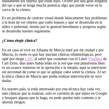
nítidamente los objetos que están lejos. Ocurre por una gran longitud
del ojo o que se tenga mucha potencia algo que puede verse en la
curva de la córnea.
Es un problema de carácter visual donde básicamente hay problemas
a la hora de ver objetos que estén lejanos y que se desarrolla en la
niñez o pubertad, siendo por lo general hereditario y progresa según
se desarrolla nuestro organismo.
¿Cómo elegir clínica?
En mi caso al vivir en Alhama de Murcia miré por mi ciudad y por
Murcia, lo cierto es que hay muchas clínicas oftalmológicas, pero
opté por elegir
COC
al saber que contaban con el Láser
VisuMax
de
Carl Zeiss, días antes había leído en la red que esta plataforma láser
es un avance inmenso en la operación e la miopía, aquí se interviene
sin necesitad de cortar ni que se aplique calor sobre la córnea. Al ser
la única clínica de Murcia que podía realizar intervención no tuve
dudas.
En nuestro país, si estás interesado por esta técnica hay cada vez
más clínicas que la realizan, solo es cuestión de que mires en Google
y busques alguna que lo haga, no pude quedar más contento y te
ahorras riesgos.