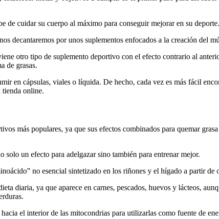
be de cuidar su cuerpo al máximo para conseguir mejorar en su deporte
 nos decantaremos por unos suplementos enfocados a la creación del m
ene otro tipo de suplemento deportivo con el efecto contrario al anteri
ma de grasas.
umir en cápsulas, viales o líquida. De hecho, cada vez es más fácil enc
 tienda online.
tivos más populares, ya que sus efectos combinados para quemar grasa y
no solo un efecto para adelgazar sino también para entrenar mejor.
oácido” no esencial sintetizado en los riñones y el hígado a partir de o
dieta diaria, ya que aparece en carnes, pescados, huevos y lácteos, au
erduras.
acia el interior de las mitocondrias para utilizarlas como fuente de energ