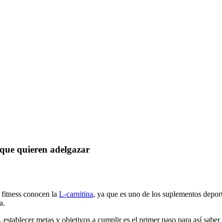
 que quieren adelgazar
 fitness conocen la
L-carnitina
, ya que es uno de los suplementos depor
a.
 establecer metas y objetivos a cumplir es el primer paso para así sabe