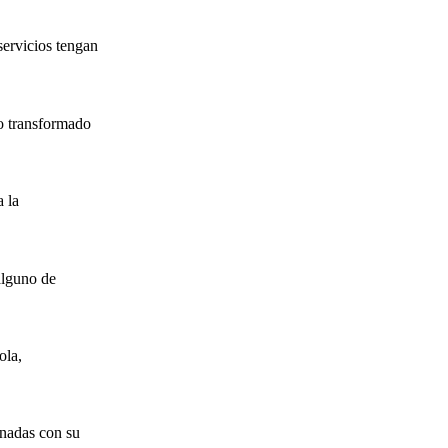
servicios tengan
o transformado
 la
alguno de
ola,
onadas con su