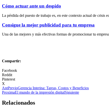
Cómo actuar ante un despido
La pérdida del puesto de trabajo es, en este contexto actual de crisis
Consigue la mejor publicidad para tu empresa
Una de las mejores y más efectivas formas de promocionar tu empresa e
Compartir:
Facebook
Reddit
Pinterest
X
Ant
Previo
Gerencia Interina: Tareas, Costos y Beneficios
Proxima
El mundo de la impresión digital
Siguiente
Relacionados