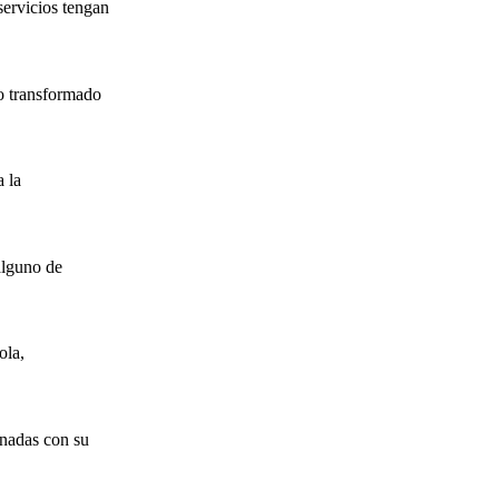
servicios tengan
o transformado
 la
alguno de
ola,
onadas con su