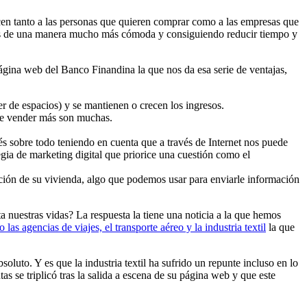
en tanto a las personas que quieren comprar como a las empresas que
ctos de una manera mucho más cómoda y consiguiendo reducir tiempo y
 página web del Banco Finandina la que nos da esa serie de ventajas,
r de espacios) y se mantienen o crecen los ingresos.
s de vender más son muchas.
és sobre todo teniendo en cuenta que a través de Internet nos puede
gia de marketing digital que priorice una cuestión como el
cación de su vivienda, algo que podemos usar para enviarle información
a nuestras vidas? La respuesta la tiene una noticia a la que hemos
las agencias de viajes, el transporte aéreo y la industria textil
la que
luto. Y es que la industria textil ha sufrido un repunte incluso en lo
s se triplicó tras la salida a escena de su página web y que este