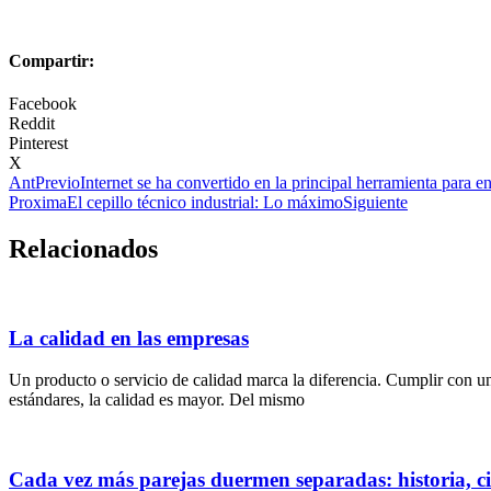
Compartir:
Facebook
Reddit
Pinterest
X
Ant
Previo
Internet se ha convertido en la principal herramienta para e
Proxima
El cepillo técnico industrial: Lo máximo
Siguiente
Relacionados
La calidad en las empresas
Un producto o servicio de calidad marca la diferencia. Cumplir con u
estándares, la calidad es mayor. Del mismo
Cada vez más parejas duermen separadas: historia, ci