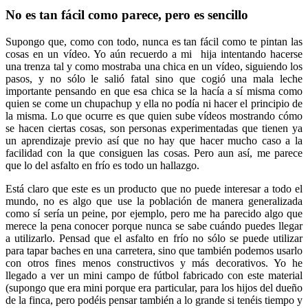
No es tan fácil como parece, pero es sencillo
Supongo que, como con todo, nunca es tan fácil como te pintan las
cosas en un vídeo. Yo aún recuerdo a mi hija intentando hacerse
una trenza tal y como mostraba una chica en un vídeo, siguiendo los
pasos, y no sólo le salió fatal sino que cogió una mala leche
importante pensando en que esa chica se la hacía a sí misma como
quien se come un chupachup y ella no podía ni hacer el principio de
la misma. Lo que ocurre es que quien sube vídeos mostrando cómo
se hacen ciertas cosas, son personas experimentadas que tienen ya
un aprendizaje previo así que no hay que hacer mucho caso a la
facilidad con la que consiguen las cosas. Pero aun así, me parece
que lo del asfalto en frío es todo un hallazgo.
Está claro que este es un producto que no puede interesar a todo el
mundo, no es algo que use la población de manera generalizada
como sí sería un peine, por ejemplo, pero me ha parecido algo que
merece la pena conocer porque nunca se sabe cuándo puedes llegar
a utilizarlo. Pensad que el asfalto en frío no sólo se puede utilizar
para tapar baches en una carretera, sino que también podemos usarlo
con otros fines menos constructivos y más decorativos. Yo he
llegado a ver un mini campo de fútbol fabricado con este material
(supongo que era mini porque era particular, para los hijos del dueño
de la finca, pero podéis pensar también a lo grande si tenéis tiempo y