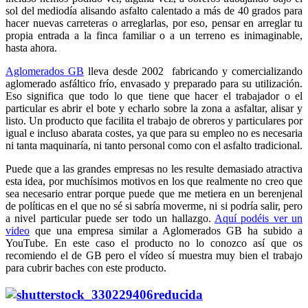
sol del mediodía alisando asfalto calentado a más de 40 grados para
hacer nuevas carreteras o arreglarlas, por eso, pensar en arreglar tu
propia entrada a la finca familiar o a un terreno es inimaginable,
hasta ahora.
Aglomerados GB
lleva desde 2002 fabricando y comercializando
aglomerado asfáltico frío, envasado y preparado para su utilización.
Eso significa que todo lo que tiene que hacer el trabajador o el
particular es abrir el bote y echarlo sobre la zona a asfaltar, alisar y
listo. Un producto que facilita el trabajo de obreros y particulares por
igual e incluso abarata costes, ya que para su empleo no es necesaria
ni tanta maquinaría, ni tanto personal como con el asfalto tradicional.
Puede que a las grandes empresas no les resulte demasiado atractiva
esta idea, por muchísimos motivos en los que realmente no creo que
sea necesario entrar porque puede que me metiera en un berenjenal
de políticas en el que no sé si sabría moverme, ni si podría salir, pero
a nivel particular puede ser todo un hallazgo.
Aquí podéis ver un
video
que una empresa similar a Aglomerados GB ha subido a
YouTube. En este caso el producto no lo conozco así que os
recomiendo el de GB pero el vídeo sí muestra muy bien el trabajo
para cubrir baches con este producto.