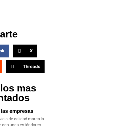
arte
ok
X
Threads
ulos mas
ntados
n las empresas
icio de calidad marca la
ir con unos estándares