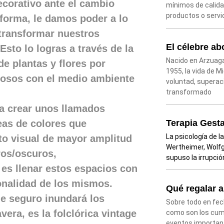
ecorativo ante el cambio
mínimos de calida
productos o servi
 forma, le damos poder a lo
 transformar nuestros
El célebre a
Esto lo logras a través de la
Nacido en Arzuaga
e plantas y flores por
1955, la vida de M
tuosos con el medio ambiente
voluntad, superaci
transformado
ara crear unos llamados
Terapia Gesta
eas de colores que
La psicología de l
cto visual de mayor amplitud
Wertheimer, Wolfg
ros/oscuros,
supuso la irrupció
 es llenar estos espacios con
ionalidad de los mismos.
Qué regalar 
de seguro inundará los
Sobre todo en fec
era, es la folclórica vintage
como son los cump
eventos importan