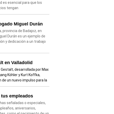
d es esencial para que los
cios tengan
bogado Miguel Durán
, provincia de Badajoz, en
iguel Durán es un ejemplo de
ón y dedicación a un trabajo
lt en Valladolid
a Gestalt, desarrollada por Max
ang Köhler y Kurt Koffka,
n de un nuevo impulso para la
a tus empleados
has señaladas o especiales,
leaños, aniversarios,
tes, como el nacimiento de un