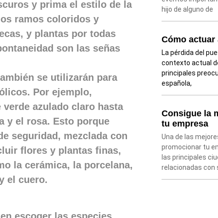
uros y prima el estilo de la
hijo de alguno de
 los ramos coloridos y
ecas, y plantas por todas
Cómo actuar 
spontaneidad son las señas
La pérdida del pue
contexto actual d
principales preoc
también se utilizarán para
española,
licos. Por ejemplo,
e verde azulado claro hasta
Consigue la m
la y el rosa. Esto porque
tu empresa
 de seguridad, mezclada con
Una de las mejore
promocionar tu em
uir flores y plantas finas,
las principales c
mo la cerámica, la porcelana,
relacionadas con 
y el cuero.
 en escoger las especies