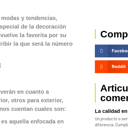
 modas y tendencias,
special de la decoración
Comp
vuelve la favorita por su
ibir la que será la número
Facebo
3
Reddit
Artic
 verán en cuanto a
come
ior, otros para exterior,
 nos cuentan cuales son:
La calidad e
Un producto o serv
 es aquella enfocada en
diferencia. Cumpl