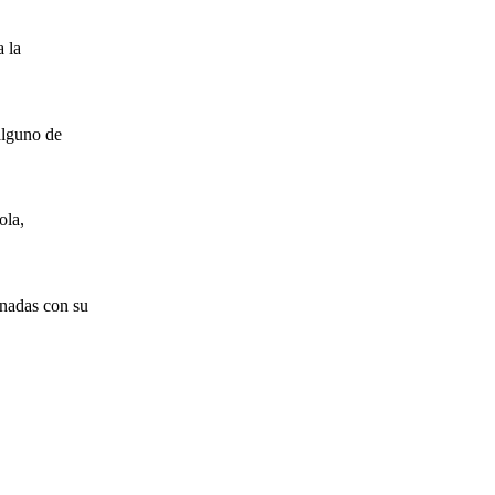
 la
alguno de
ola,
onadas con su