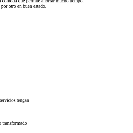
tiva cómoda que permite ahorrar mucho tiempo.
 por otro en buen estado.
servicios tengan
o transformado