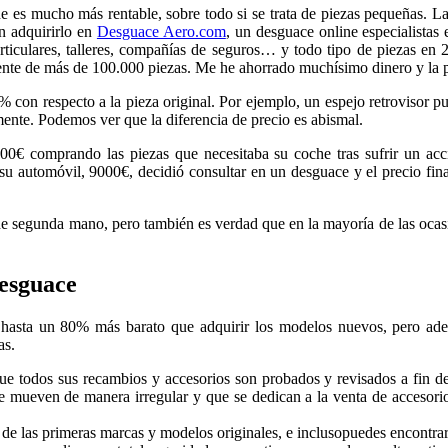
he es mucho más rentable, sobre todo si se trata de piezas pequeñas. L
n adquirirlo en
Desguace Aero.com
, un desguace online especialistas
particulares, talleres, compañías de seguros… y todo tipo de piezas en
nte de más de 100.000 piezas. Me he ahorrado muchísimo dinero y la pi
n respecto a la pieza original. Por ejemplo, un espejo retrovisor pued
nte. Podemos ver que la diferencia de precio es abismal.
€ comprando las piezas que necesitaba su coche tras sufrir un acci
 su automóvil, 9000€, decidió consultar en un desguace y el precio fi
e segunda mano, pero también es verdad que en la mayoría de las ocasi
desguace
sta un 80% más barato que adquirir los modelos nuevos, pero ademá
as.
e todos sus recambios y accesorios son probados y revisados a fin de 
e mueven de manera irregular y que se dedican a la venta de accesori
 de las primeras marcas y modelos originales, e inclusopuedes encontr