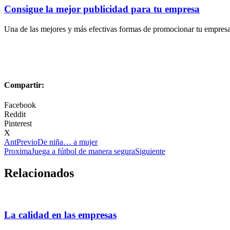
Consigue la mejor publicidad para tu empresa
Una de las mejores y más efectivas formas de promocionar tu empresa e
Compartir:
Facebook
Reddit
Pinterest
X
Ant
Previo
De niña… a mujer
Proxima
Juega a fútbol de manera segura
Siguiente
Relacionados
La calidad en las empresas