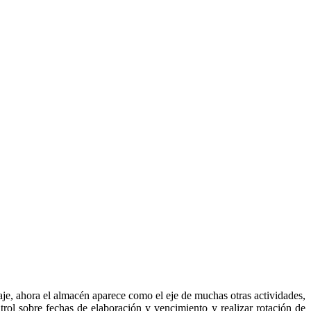
je, ahora el almacén aparece como el eje de muchas otras actividades,
trol sobre fechas de elaboración y vencimiento y realizar rotación de