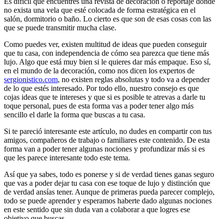
Es difícil que encuentres una revista de decoración o reportaje donde
no exista una vela que esté colocada de forma estratégica en el
salón, dormitorio o baño. Lo cierto es que son de esas cosas con las
que se puede transmitir mucha clase.
Como puedes ver, existen multitud de ideas que pueden conseguir
que tu casa, con independencia de cómo sea parezca que tiene más
lujo. Algo que está muy bien si le quieres dar más empaque. Eso sí,
en el mundo de la decoración, como nos dicen los expertos de
sergionistico.com
, no existen reglas absolutas y todo va a depender
de lo que estés interesado. Por todo ello, nuestro consejo es que
cojas ideas que te intereses y que si es posible te atrevas a darle tu
toque personal, pues de esta forma vas a poder tener algo más
sencillo el darle la forma que buscas a tu casa.
Si te pareció interesante este artículo, no dudes en compartir con tus
amigos, compañeros de trabajo o familiares este contenido. De esta
forma van a poder tener algunas nociones y profundizar más si es
que les parece interesante todo este tema.
Así que ya sabes, todo es ponerse y si de verdad tienes ganas seguro
que vas a poder dejar tu casa con ese toque de lujo y distinción que
de verdad ansías tener. Aunque de primeras pueda parecer complejo,
todo se puede aprender y esperamos haberte dado algunas nociones
en este sentido que sin duda van a colaborar a que logres ese
objetivo que buscas.