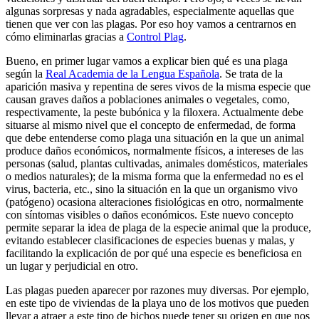
algunas sorpresas y nada agradables, especialmente aquellas que
tienen que ver con las plagas. Por eso hoy vamos a centrarnos en
cómo eliminarlas gracias a
Control Plag
.
Bueno, en primer lugar vamos a explicar bien qué es una plaga
según la
Real Academia de la Lengua Española
. Se trata de la
aparición masiva y repentina de seres vivos de la misma especie que
causan graves daños a poblaciones animales o vegetales, como,
respectivamente, la peste bubónica y la filoxera. Actualmente debe
situarse al mismo nivel que el concepto de enfermedad, de forma
que debe entenderse como plaga una situación en la que un animal
produce daños económicos, normalmente físicos, a intereses de las
personas (salud, plantas cultivadas, animales domésticos, materiales
o medios naturales); de la misma forma que la enfermedad no es el
virus, bacteria, etc., sino la situación en la que un organismo vivo
(patógeno) ocasiona alteraciones fisiológicas en otro, normalmente
con síntomas visibles o daños económicos. Este nuevo concepto
permite separar la idea de plaga de la especie animal que la produce,
evitando establecer clasificaciones de especies buenas y malas, y
facilitando la explicación de por qué una especie es beneficiosa en
un lugar y perjudicial en otro.
Las plagas pueden aparecer por razones muy diversas. Por ejemplo,
en este tipo de viviendas de la playa uno de los motivos que pueden
llevar a atraer a este tipo de bichos puede tener su origen en que nos