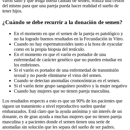
varón sano y que tenga buena calidad de semen, realiza una cesión
del mismo para que una pareja pueda hacer realidad el sueño de
tener hijos.
¿Cuándo se debe recurrir a la donación de semen?
En el momento en que el semen de la pareja es patológico y
no ha logrado buenos resultados en la Fecundación in Vitro.
Cuando no hay espermatozoides tanto a la hora de eyacular
como en la propia biopsia del testículo.
En el momento en que el varón es portador de una
enfermedad de carácter genético que no pueden estudiar en
los embriones.
Si el varón es portador de una enfermedad de transmisión
sexual y no puede eliminarse el virus del semen.
Cuando se detectan anomalías cromosómicas en el semen.
Si el varón tiene grupo sanguíneo positivo y la mujer negativo
Cuando hay mujeres que no tienen pareja masculina.
Los resultados respecto a esto es que un 90% de los pacientes que
siguen un tratamiento a nivel reproductivo suelen quedar
embarazados. Está claro que la ayuda anónima y sin interés de un
donante, es de gran ayuda a muchas mujeres que no tienen pareja
masculina y a pacientes donde el semen tienen una serie de
anomalías sin solución que les separa del sueño de ser padres.