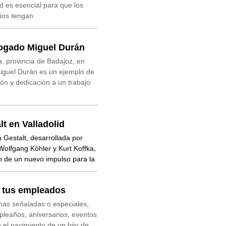
d es esencial para que los
cios tengan
bogado Miguel Durán
, provincia de Badajoz, en
Miguel Durán es un ejemplo de
ón y dedicación a un trabajo
lt en Valladolid
a Gestalt, desarrollada por
olfgang Köhler y Kurt Koffka,
ón de un nuevo impulso para la
a tus empleados
has señaladas o especiales,
leaños, aniversarios, eventos
 el nacimiento de un hijo de