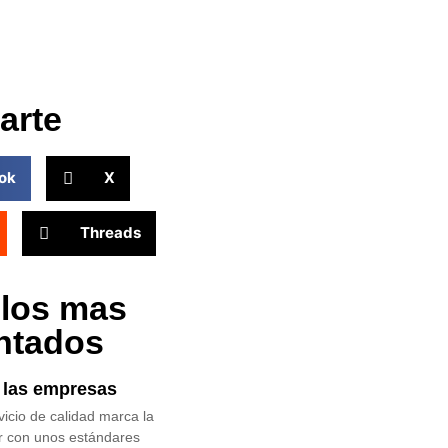
arte
ok
X
Threads
ulos mas
ntados
n las empresas
icio de calidad marca la
ir con unos estándares