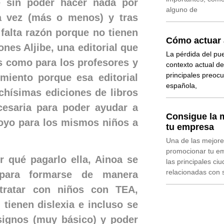
se sin poder hacer nada por
alguno de
va vez (más o menos) y tras
 falta razón porque no tienen
Cómo actuar 
nes Aljibe, una editorial que
La pérdida del pue
os como para los profesores y
contexto actual de
principales preoc
imiento porque esa editorial
española,
chísimas ediciones de libros
cesaria para poder ayudar a
Consigue la m
oyo para los mismos niños a
tu empresa
Una de las mejore
promocionar tu emp
r qué pagarlo ella, Ainoa se
las principales c
relacionadas con 
 para formarse de manera
 tratar con niños con TEA,
 tienen dislexia e incluso se
signos (muy básico) y poder