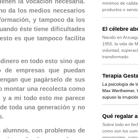
ienen la vocación necesaria.
mínimos de calida
 no da los medios necesarios
productos o servi
formación, y tampoco da los
uando éste tiene dificultades
El célebre a
Nacido en Arzuaga
esto es que tampoco facilita
1955, la vida de 
voluntad, superaci
transformado
 dinero en todo esto sino que
do de empresas que puedan
Terapia Gesta
 tengan que pagárselo de sus
La psicología de l
so montar una recolecta como
Max Wertheimer, W
supuso la irrupci
, y a mi todo esto me parece
 de toda una generación y no
Qué regalar 
o.
Sobre todo en fec
s alumnos, con problemas de
como son los cump
importantes, como