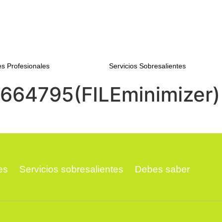
s Profesionales
Servicios Sobresalientes
1664795(FILEminimizer)
es
Servicios sobresalientes
Debes saber