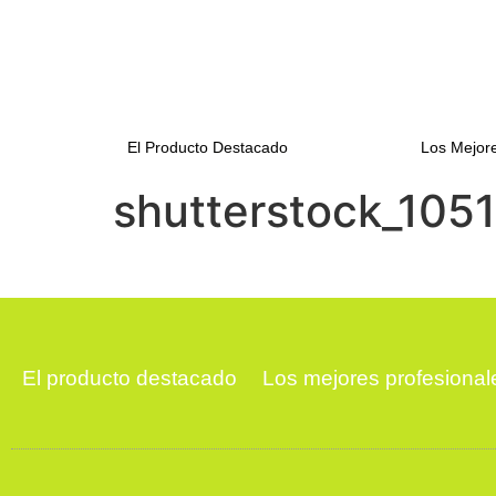
El Producto Destacado
Los Mejore
shutterstock_105
El producto destacado
Los mejores profesional