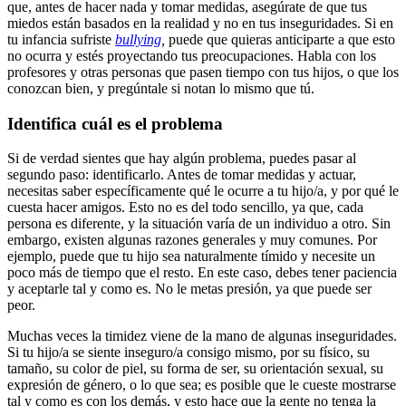
que, antes de hacer nada y tomar medidas, asegúrate de que tus
miedos están basados en la realidad y no en tus inseguridades. Si en
tu infancia sufriste
bullying
,
puede que quieras anticiparte a que esto
no ocurra y estés proyectando tus preocupaciones. Habla con los
profesores y otras personas que pasen tiempo con tus hijos, o que los
conozcan bien, y pregúntale si notan lo mismo que tú.
Identifica cuál es el problema
Si de verdad sientes que hay algún problema, puedes pasar al
segundo paso: identificarlo. Antes de tomar medidas y actuar,
necesitas saber específicamente qué le ocurre a tu hijo/a, y por qué le
cuesta hacer amigos. Esto no es del todo sencillo, ya que, cada
persona es diferente, y la situación varía de un individuo a otro. Sin
embargo, existen algunas razones generales y muy comunes. Por
ejemplo, puede que tu hijo sea naturalmente tímido y necesite un
poco más de tiempo que el resto. En este caso, debes tener paciencia
y aceptarle tal y como es. No le metas presión, ya que puede ser
peor.
Muchas veces la timidez viene de la mano de algunas inseguridades.
Si tu hijo/a se siente inseguro/a consigo mismo, por su físico, su
tamaño, su color de piel, su forma de ser, su orientación sexual, su
expresión de género, o lo que sea; es posible que le cueste mostrarse
tal y como es con los demás, y esto hace que la gente no tenga la