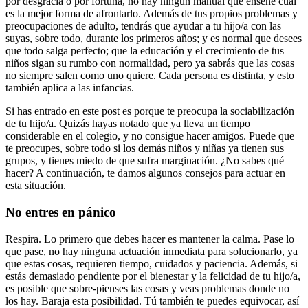
por desgracia o por fortuna, no hay ningún manual que enseñe cuál
es la mejor forma de afrontarlo. Además de tus propios problemas y
preocupaciones de adulto, tendrás que ayudar a tu hijo/a con las
suyas, sobre todo, durante los primeros años; y es normal que desees
que todo salga perfecto; que la educación y el crecimiento de tus
niños sigan su rumbo con normalidad, pero ya sabrás que las cosas
no siempre salen como uno quiere. Cada persona es distinta, y esto
también aplica a las infancias.
Si has entrado en este post es porque te preocupa la sociabilización
de tu hijo/a. Quizás hayas notado que ya lleva un tiempo
considerable en el colegio, y no consigue hacer amigos. Puede que
te preocupes, sobre todo si los demás niños y niñas ya tienen sus
grupos, y tienes miedo de que sufra marginación. ¿No sabes qué
hacer? A continuación, te damos algunos consejos para actuar en
esta situación.
No entres en pánico
Respira. Lo primero que debes hacer es mantener la calma. Pase lo
que pase, no hay ninguna actuación inmediata para solucionarlo, ya
que estas cosas, requieren tiempo, cuidados y paciencia. Además, si
estás demasiado pendiente por el bienestar y la felicidad de tu hijo/a,
es posible que sobre-pienses las cosas y veas problemas donde no
los hay. Baraja esta posibilidad. Tú también te puedes equivocar, así