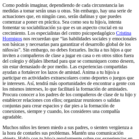
Como podrás imaginar, dependiendo de cada circunstancia las
medidas a tomar serán unas u otras. Sin embargo, hay una serie de
actuaciones que, en ningún caso, serán dañinas y que puedes
comenzar a poner en práctica. Sea como sea tu hijo/a, intenta
fomentar su sociabilización ya que es un aspecto crucial en su
crecimiento. Los especialistas del centro psicopedagógico
Cristina
Hormigos
nos recuerdan que “las habilidades sociales y emocionales
son básicas y necesarias para garantizar el desarrollo global de los
niños/as”. Sin embargo, no debes forzarles. Incita a tus hijos a que
inviten a compañeros de clase a jugar en casa o en otros sitios fuera
del colegio y déjales libertad para que se comuniquen como deseen,
sin estar demasiado de por medio. Las experiencias compartidas
ayudan a fortalecer los lazos de amistad. Anima a tu hijo/a a
participar en actividades extraescolares como deportes o juegos que
le interesen. Así, tendrá más oportunidades de encontrar a gente con
los mismos intereses, lo que facilitará la formación de amistades.
Procura conocer a los padres de los compañeros de clase de tu hijo y
establecer relaciones con ellos; organizar reuniones o salidas
conjuntas para crear espacios y dar pies a la formación de
conexiones, siempre y cuando, los consideres una compañía
agradable.
Muchos niños les tienen miedo a sus padres, o sienten vergüenza a
la hora de contarles sus problemas. Mantén una comunicación
abierta. Habla con tu hijo/a regularmente sobre sus experiencias en