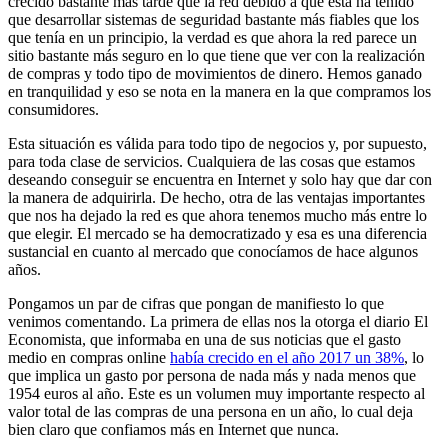
crecido bastante más tarde que la red debido a que ésta ha tenido
que desarrollar sistemas de seguridad bastante más fiables que los
que tenía en un principio, la verdad es que ahora la red parece un
sitio bastante más seguro en lo que tiene que ver con la realización
de compras y todo tipo de movimientos de dinero. Hemos ganado
en tranquilidad y eso se nota en la manera en la que compramos los
consumidores.
Esta situación es válida para todo tipo de negocios y, por supuesto,
para toda clase de servicios. Cualquiera de las cosas que estamos
deseando conseguir se encuentra en Internet y solo hay que dar con
la manera de adquirirla. De hecho, otra de las ventajas importantes
que nos ha dejado la red es que ahora tenemos mucho más entre lo
que elegir. El mercado se ha democratizado y esa es una diferencia
sustancial en cuanto al mercado que conocíamos de hace algunos
años.
Pongamos un par de cifras que pongan de manifiesto lo que
venimos comentando. La primera de ellas nos la otorga el diario El
Economista, que informaba en una de sus noticias que el gasto
medio en compras online
había crecido en el año 2017 un 38%
, lo
que implica un gasto por persona de nada más y nada menos que
1954 euros al año. Este es un volumen muy importante respecto al
valor total de las compras de una persona en un año, lo cual deja
bien claro que confiamos más en Internet que nunca.