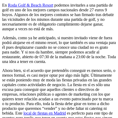
En
Roda Golf & Beach Resort
podemos invitarles a una partida de
golf en uno de los mejores campos nacionales desde 27 euros 9
hoyos. Algunos de los mejores contratos se han firmado tras debatir
las vicisitudes de los mismos durante una partida de golf, y no
necesariamente es de obligatorio cumplimiento dejarse ganar,
aunque a veces no está de más.
Además, como ya he anticipado, si nuestro invitado viene de fuera
podrá alojarse en el mismo resort, lo que también es una ventaja para
él pues desplazarse cuando no se conoce una ciudad no es grato
para nadie. Y si nos da hambre, siempre podemos acudir al
restaurante, abierto de 07:30 de la mañana a 23:00 de la noche. Toda
una idea a tener en cuenta.
Ahora bien, si el acuerdo que pretendéis conseguir es menos serio, o
menos formal, es casi mejor optar por algo más light. Últimamente
se están poniendo muy de moda las fiestas privadas en las grandes
capitales como actividades de negocio. La fiesta en sí es sólo una
excusa para conseguir que aquellos clientes o directivos de
empresas, relaciones públicas o agentes de marketing con los que
quieres tener relación acudan a un evento patrocinado por tu marca
o tu producto. Para ello, toda la fiesta debe girar en torno a dicho
producto que queremos “vender” y no debe faltar ni catering ni
bebida. Este
local de fiestas en Madrid
es perfecto para este tipo de
eventos pero tenéis que tener en cuenta que estas fiestas nos sirven