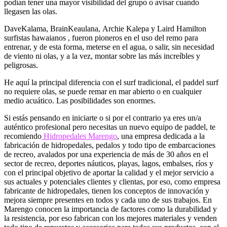
podían tener una mayor visibilidad del grupo o avisar cuando
llegasen las olas.
DaveKalama, BrainKeaulana, Archie Kalepa y Laird Hamilton
surfistas hawaianos , fueron pioneros en el uso del remo para
entrenar, y de esta forma, meterse en el agua, o salir, sin necesidad
de viento ni olas, y a la vez, montar sobre las más increíbles y
peligrosas.
He aquí la principal diferencia con el surf tradicional, el paddel surf
no requiere olas, se puede remar en mar abierto o en cualquier
medio acuático. Las posibilidades son enormes.
Si estás pensando en iniciarte o si por el contrario ya eres un/a
auténtico profesional pero necesitas un nuevo equipo de paddel, te
recomiendo
Hidropedales Marengo
, una empresa dedicada a la
fabricación de hidropedales, pedalos y todo tipo de embarcaciones
de recreo, avalados por una experiencia de más de 30 años en el
sector de recreo, deportes náuticos, playas, lagos, embalses, ríos y
con el principal objetivo de aportar la calidad y el mejor servicio a
sus actuales y potenciales clientes y clientas, por eso, como empresa
fabricante de hidropedales, tienen los conceptos de innovación y
mejora siempre presentes en todos y cada uno de sus trabajos. En
Marengo conocen la importancia de factores como la durabilidad y
la resistencia, por eso fabrican con los mejores materiales y venden