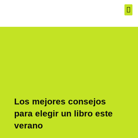
El Produ
Los Mej
Servic
Los mejores consejos
para elegir un libro este
verano