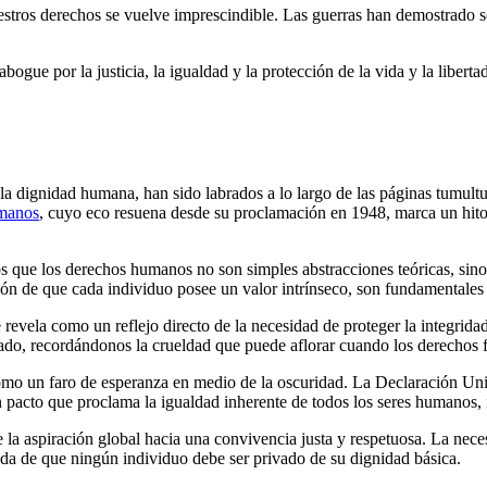
stros derechos se vuelve imprescindible. Las guerras han demostrado ser
ogue por la justicia, la igualdad y la protección de la vida y la libert
a dignidad humana, han sido labrados a lo largo de las páginas tumultu
umanos
, cuyo eco resuena desde su proclamación en 1948, marca un hito 
 que los derechos humanos no son simples abstracciones teóricas, sino
ción de que cada individuo posee un valor intrínseco, son fundamentale
 se revela como un reflejo directo de la necesidad de proteger la integri
asado, recordándonos la crueldad que puede aflorar cuando los derechos
omo un faro de esperanza en medio de la oscuridad. La Declaración U
n pacto que proclama la igualdad inherente de todos los seres humanos, 
 la aspiración global hacia una convivencia justa y respetuosa. La neces
nda de que ningún individuo debe ser privado de su dignidad básica.