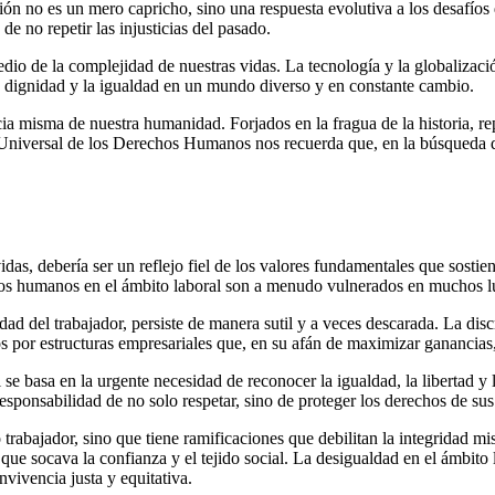
ón no es un mero capricho, sino una respuesta evolutiva a los desafío
 no repetir las injusticias del pasado.
edio de la complejidad de nuestras vidas. La tecnología y la globalizac
a dignidad y la igualdad en un mundo diverso y en constante cambio.
ia misma de nuestra humanidad. Forjados en la fragua de la historia, 
n Universal de los Derechos Humanos nos recuerda que, en la búsqueda 
das, debería ser un reflejo fiel de los valores fundamentales que sostie
echos humanos en el ámbito laboral son a menudo vulnerados en muchos 
dad del trabajador, persiste de manera sutil y a veces descarada. La disc
os por estructuras empresariales que, en su afán de maximizar ganancia
 se basa en la urgente necesidad de reconocer la igualdad, la libertad y
esponsabilidad de no solo respetar, sino de proteger los derechos de su
 trabajador, sino que tiene ramificaciones que debilitan la integridad m
que socava la confianza y el tejido social. La desigualdad en el ámbito 
nvivencia justa y equitativa.