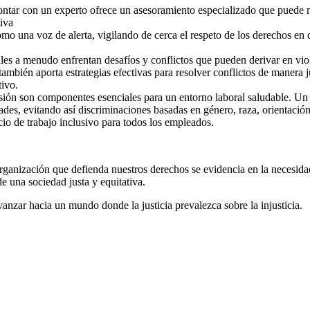
ntar con un experto ofrece un asesoramiento especializado que puede mar
iva
 una voz de alerta, vigilando de cerca el respeto de los derechos en di
rales a menudo enfrentan desafíos y conflictos que pueden derivar en v
mbién aporta estrategias efectivas para resolver conflictos de manera ju
ivo.
lusión son componentes esenciales para un entorno laboral saludable. U
des, evitando así discriminaciones basadas en género, raza, orientación 
cio de trabajo inclusivo para todos los empleados.
ganización que defienda nuestros derechos se evidencia en la necesida
de una sociedad justa y equitativa.
vanzar hacia un mundo donde la justicia prevalezca sobre la injusticia.