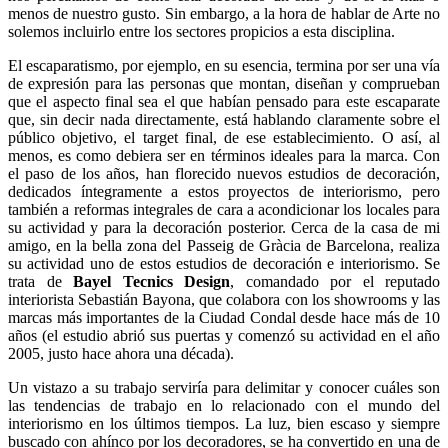
menos de nuestro gusto. Sin embargo, a la hora de hablar de Arte no
solemos incluirlo entre los sectores propicios a esta disciplina.
El escaparatismo, por ejemplo, en su esencia, termina por ser una vía
de expresión para las personas que montan, diseñan y comprueban
que el aspecto final sea el que habían pensado para este escaparate
que, sin decir nada directamente, está hablando claramente sobre el
público objetivo, el target final, de ese establecimiento. O así, al
menos, es como debiera ser en términos ideales para la marca. Con
el paso de los años, han florecido nuevos estudios de decoración,
dedicados íntegramente a estos proyectos de interiorismo, pero
también a reformas integrales de cara a acondicionar los locales para
su actividad y para la decoración posterior. Cerca de la casa de mi
amigo, en la bella zona del Passeig de Gràcia de Barcelona, realiza
su actividad uno de estos estudios de decoración e interiorismo. Se
trata de
Bayel Tecnics Design
, comandado por el reputado
interiorista Sebastián Bayona, que colabora con los showrooms y las
marcas más importantes de la Ciudad Condal desde hace más de 10
años (el estudio abrió sus puertas y comenzó su actividad en el año
2005, justo hace ahora una década).
Un vistazo a su trabajo serviría para delimitar y conocer cuáles son
las tendencias de trabajo en lo relacionado con el mundo del
interiorismo en los últimos tiempos. La luz, bien escaso y siempre
buscado con ahínco por los decoradores, se ha convertido en una de