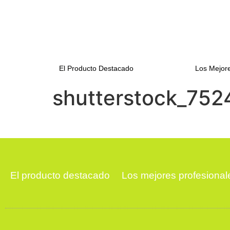
El Producto Destacado
Los Mejore
shutterstock_752
El producto destacado
Los mejores profesional