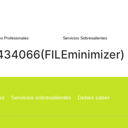
s Profesionales
Servicios Sobresalientes
434066(FILEminimizer)
es
Servicios sobresalientes
Debes saber