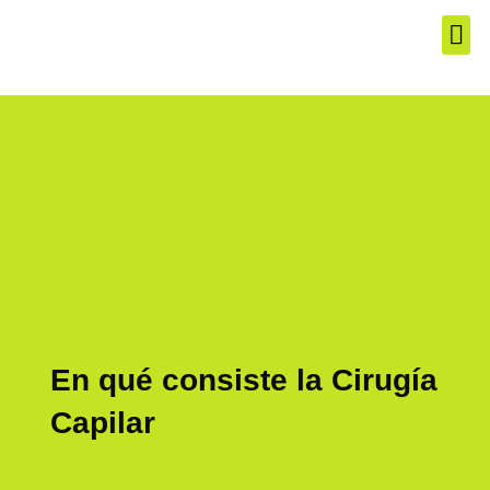
El Produ
Los Mej
Servic
En qué consiste la Cirugía
Capilar